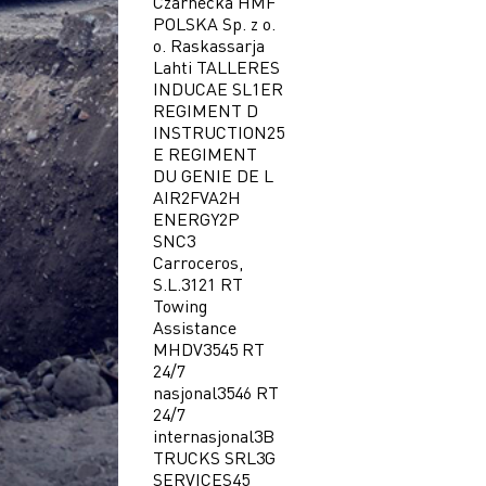
Czarnecka
HMF
POLSKA Sp. z o.
o.
Raskassarja
Lahti
TALLERES
INDUCAE SL
1ER
REGIMENT D
INSTRUCTION
25
E REGIMENT
DU GENIE DE L
AIR
2FVA
2H
ENERGY
2P
SNC
3
Carroceros,
S.L.
3121 RT
Towing
Assistance
MHDV
3545 RT
24/7
nasjonal
3546 RT
24/7
internasjonal
3B
TRUCKS SRL
3G
SERVICES
45