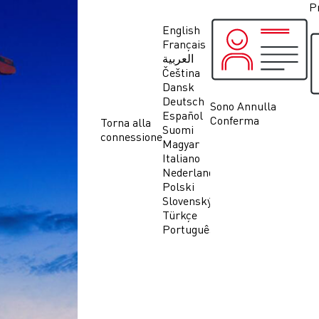
Pr
English
Français
العربية
Čeština
Dansk
Deutsch
Sono
Annulla
Español
Conferma
Torna alla
Suomi
connessione
Magyar
Italiano
Nederlands
Polski
Slovenský
Türkçe
Português