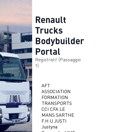
Renault
Trucks
Bodybuilder
Portal
Registrati! (Passaggio
1
)
AFT
ASSOCIATION
FORMATION
TRANSPORTS
CCI CFA LE
MANS SARTHE
F.H.U JUSTI
Justyna