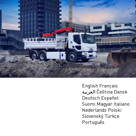
Skip
to
main
content
English
Français
العربية
Čeština
Dansk
Deutsch
Español
Suomi
Magyar
Italiano
Nederlands
Polski
Slovenský
Türkçe
Português