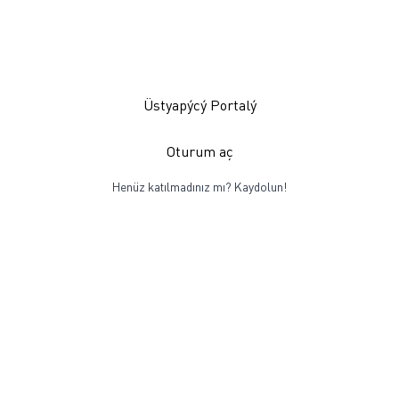
Üstyapýcý Portalý
Oturum aç
Henüz katılmadınız mı?
Kaydolun!